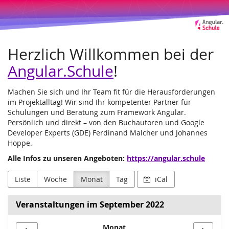
Angular.Schule
Zum
Haupt-
Leipzig
Inhalt
springen
und
Herzlich Willkommen bei der
Online
Angular.Schule
!
Machen Sie sich und Ihr Team fit für die Herausforderungen
im Projektalltag! Wir sind Ihr kompetenter Partner für
Schulungen und Beratung zum Framework Angular.
Persönlich und direkt – von den Buchautoren und Google
Developer Experts (GDE) Ferdinand Malcher und Johannes
Hoppe.
Alle Infos zu unseren Angeboten:
https://angular.schule
Liste
Woche
Monat
Tag
iCal
Veranstaltungen im September 2022
Monat