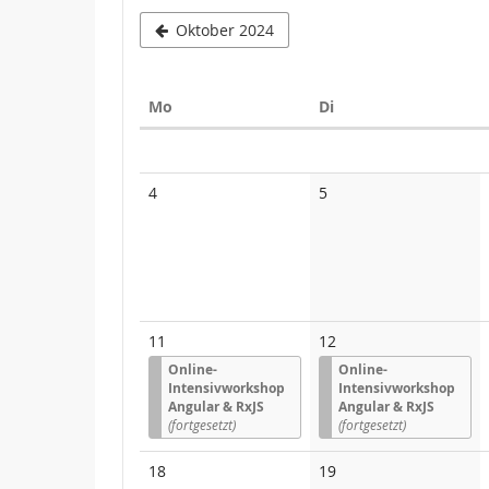
Oktober 2024
Montag
Dienstag
Mo
Di
Kalender
Keine
Keine
4
5
Veranstaltungen
Veranstaltungen
11
12
Online-
Online-
Intensivworkshop
Intensivworkshop
Angular & RxJS
Angular & RxJS
(fortgesetzt)
(fortgesetzt)
Keine
Keine
18
19