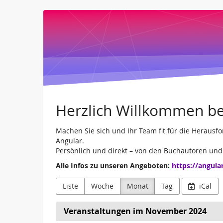
Angular.Schule
Zum
Haupt-
Leipzig
Inhalt
springen
und
Online
Herzlich Willkommen be
Machen Sie sich und Ihr Team fit für die Heraus
Angular.
Persönlich und direkt – von den Buchautoren un
Alle Infos zu unseren Angeboten:
https://angula
Liste
Woche
Monat
Tag
iCal
Veranstaltungen im November 2024