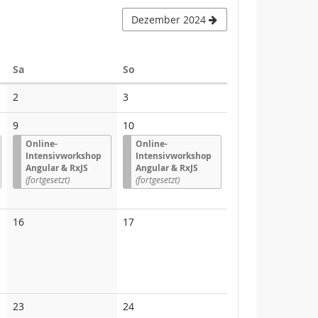
Dezember 2024
Samstag
Sonntag
Sa
So
Keine
Keine
2
3
Veranstaltungen
Veranstaltungen
9
10
Online-
Online-
Intensivworkshop
Intensivworkshop
Angular & RxJS
Angular & RxJS
(fortgesetzt)
(fortgesetzt)
Keine
Keine
16
17
Veranstaltungen
Veranstaltungen
Keine
Keine
23
24