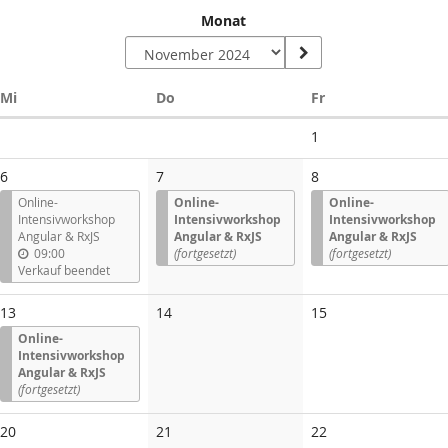
Monat
Mittwoch
Donnerstag
Freitag
Mi
Do
Fr
Keine
1
Veranstaltungen
6
7
8
Online-
Online-
Online-
Intensivworkshop
Intensivworkshop
Intensivworkshop
Angular & RxJS
Angular & RxJS
Angular & RxJS
09:00
(fortgesetzt)
(fortgesetzt)
Verkauf beendet
Keine
Keine
13
14
15
Veranstaltungen
Veranstaltungen
Online-
Intensivworkshop
Angular & RxJS
(fortgesetzt)
Keine
Keine
Keine
20
21
22