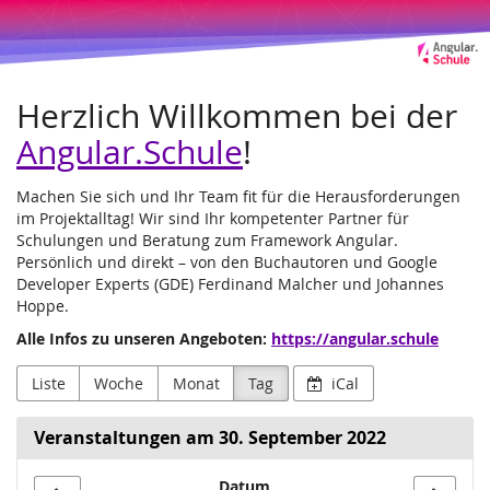
Angular.Schule
Zum
Haupt-
Leipzig
Inhalt
springen
und
Herzlich Willkommen bei der
Online
Angular.Schule
!
Machen Sie sich und Ihr Team fit für die Herausforderungen
im Projektalltag! Wir sind Ihr kompetenter Partner für
Schulungen und Beratung zum Framework Angular.
Persönlich und direkt – von den Buchautoren und Google
Developer Experts (GDE) Ferdinand Malcher und Johannes
Hoppe.
Alle Infos zu unseren Angeboten:
https://angular.schule
Liste
Woche
Monat
Tag
iCal
Veranstaltungen am 30. September 2022
Datum