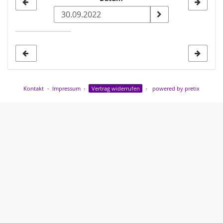
Datum
zur
Anzeige
auswählen
Kontakt
Impressum
Vertrag widerrufen
powered by pretix