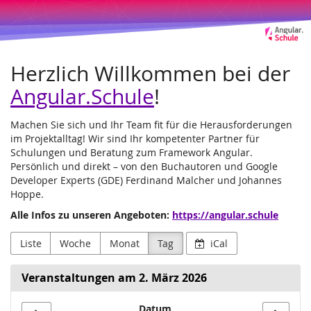
Angular.Schule
Zum
Haupt-
Leipzig
Inhalt
springen
und
Herzlich Willkommen bei der
Online
Angular.Schule
!
Machen Sie sich und Ihr Team fit für die Herausforderungen
im Projektalltag! Wir sind Ihr kompetenter Partner für
Schulungen und Beratung zum Framework Angular.
Persönlich und direkt – von den Buchautoren und Google
Developer Experts (GDE) Ferdinand Malcher und Johannes
Hoppe.
Alle Infos zu unseren Angeboten:
https://angular.schule
Liste
Woche
Monat
Tag
iCal
Veranstaltungen am 2. März 2026
Datum