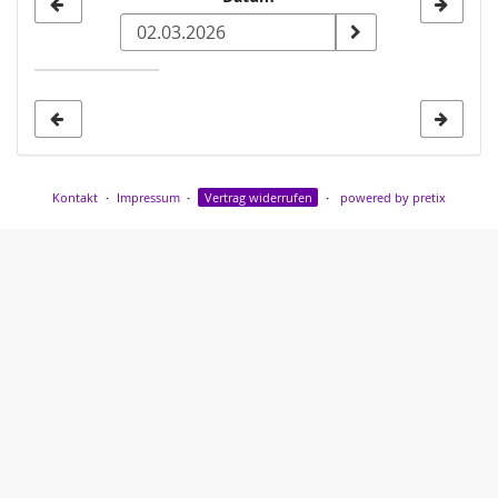
Datum
zur
Anzeige
auswählen
Kontakt
Impressum
Vertrag widerrufen
powered by pretix