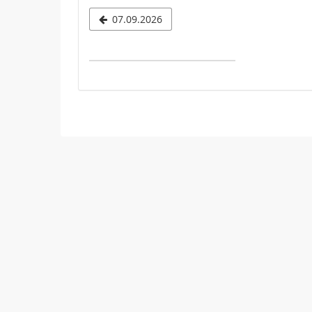
Datum
07.09.2026
zur
Anzeige
auswähle