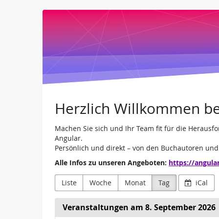
Angular.Schule
Zum
Haupt-
Leipzig
Inhalt
springen
und
Online
Herzlich Willkommen be
Machen Sie sich und Ihr Team fit für die Heraus
Angular.
Persönlich und direkt – von den Buchautoren un
Alle Infos zu unseren Angeboten:
https://angula
Liste
Woche
Monat
Tag
iCal
Veranstaltungen am 8. September 2026