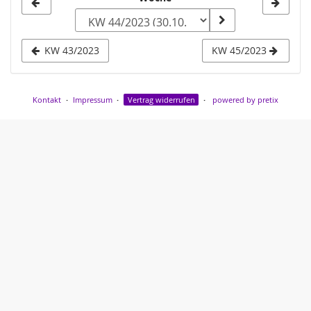
Woche
zur
Anzeige
KW 43/2023
KW 45/2023
auswählen
Kontakt
Impressum
Vertrag widerrufen
powered by pretix