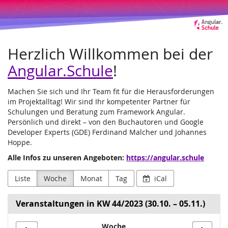
Angular.Schule
Zum
Haupt-
Leipzig
Inhalt
springen
und
Herzlich Willkommen bei der
Online
Angular.Schule
!
Machen Sie sich und Ihr Team fit für die Herausforderungen
im Projektalltag! Wir sind Ihr kompetenter Partner für
Schulungen und Beratung zum Framework Angular.
Persönlich und direkt – von den Buchautoren und Google
Developer Experts (GDE) Ferdinand Malcher und Johannes
Hoppe.
Alle Infos zu unseren Angeboten:
https://angular.schule
Liste
Woche
Monat
Tag
iCal
Veranstaltungen in KW 44/2023 (30.10. – 05.11.)
Woche