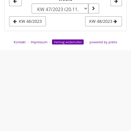
Woche
zur
Anzeige
KW 46/2023
KW 48/2023
auswählen
Kontakt
Impressum
Vertrag widerrufen
powered by pretix