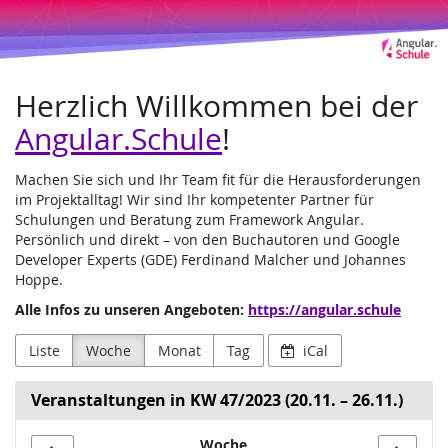
Angular.Schule
Zum
Haupt-
Leipzig
Inhalt
springen
und
Herzlich Willkommen bei der
Online
Angular.Schule
!
Machen Sie sich und Ihr Team fit für die Herausforderungen
im Projektalltag! Wir sind Ihr kompetenter Partner für
Schulungen und Beratung zum Framework Angular.
Persönlich und direkt – von den Buchautoren und Google
Developer Experts (GDE) Ferdinand Malcher und Johannes
Hoppe.
Alle Infos zu unseren Angeboten:
https://angular.schule
Liste
Woche
Monat
Tag
iCal
Veranstaltungen in KW 47/2023 (20.11. – 26.11.)
Woche