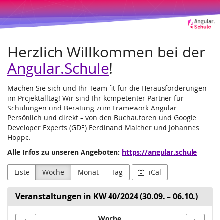
Angular.Schule
Zum
Haupt-
Leipzig
Inhalt
springen
und
Herzlich Willkommen bei der
Online
Angular.Schule
!
Machen Sie sich und Ihr Team fit für die Herausforderungen
im Projektalltag! Wir sind Ihr kompetenter Partner für
Schulungen und Beratung zum Framework Angular.
Persönlich und direkt – von den Buchautoren und Google
Developer Experts (GDE) Ferdinand Malcher und Johannes
Hoppe.
Alle Infos zu unseren Angeboten:
https://angular.schule
Liste
Woche
Monat
Tag
iCal
Veranstaltungen in KW 40/2024 (30.09. – 06.10.)
Woche