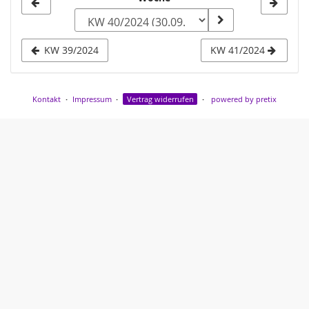
Woche
zur
Anzeige
KW 39/2024
KW 41/2024
auswählen
Kontakt
Impressum
Vertrag widerrufen
powered by pretix