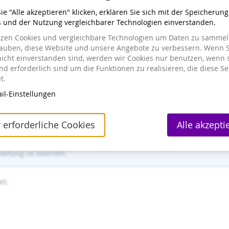
 Praxis – und das alles aus dem Home Office. In unserem virtuellen 
e "Alle akzeptieren" klicken, erklären Sie sich mit der Speicherun
ssionellen Hands-On-Workshop.
s und der Nutzung vergleichbarer Technologien einverstanden.
gsziel, Lastschrift, Apple Pay oder Kreditkarte
tzen Cookies und vergleichbare Technologien um Daten zu sammeln
lauben, diese Website und unsere Angebote zu verbessern. Wenn S
nicht einverstanden sind, werden wir Cookies nur benutzen, wenn 
d erforderlich sind um die Funktionen zu realisieren, die diese Se
t.
il-Einstellungen
per Expert (GDE)
 erforderliche Cookies
Alle akzepti
altung ist beendet.
tt.