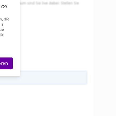
Trainingsraum sind Sie live dabei: Stellen Sie
g von
, die
ie
sie
ite
eren