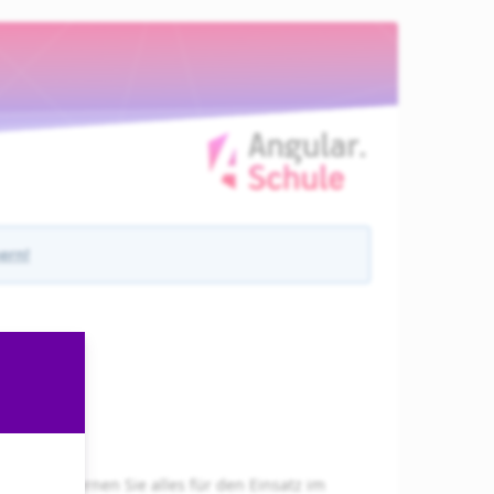
hern!
uar 2026
 Übungen lernen Sie alles für den Einsatz im