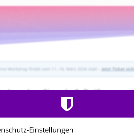
ne-Workshop findet vom 11.-18. März 2026 statt –
jetzt Ticket sic
bis
 Angular, Signals & RxJS
21.
–
28. Jan
nfang an – in unserem Online-Intensivkurs!
s, vitest und Signal Forms
nschutz-Einstellungen
Rundum-Einstieg in Googles Webframework
Angular
. Mit praktischen