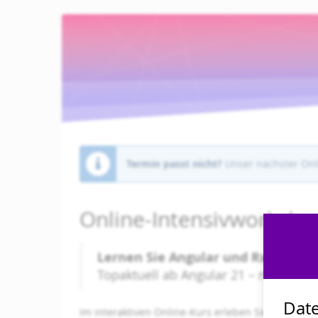
Zum
Haupt-
Inhalt
springen
Termin passt nicht?
Unser nächster Onli
Online-Intensivworkshop
Lernen Sie Angular und RxJS von A
Topaktuell ab Angular 21 – mit Signal
Date
Im interaktiven Online-Kurs erleben Sie einen 