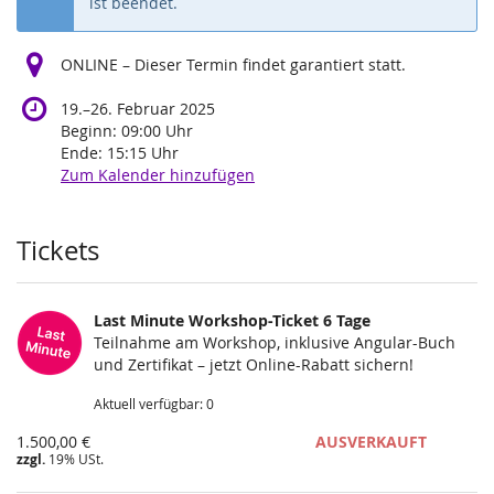
ist beendet.
ONLINE – Dieser Termin findet garantiert statt.
bis
19.
–
26. Februar 2025
Beginn:
09:00
Uhr
Ende:
15:15
Uhr
Zum Kalender hinzufügen
Produkte
Tickets
Last Minute Workshop-Ticket 6 Tage
Teilnahme am Workshop, inklusive Angular-Buch
und Zertifikat – jetzt Online-Rabatt sichern!
Aktuell verfügbar: 0
1.500,00 €
AUSVERKAUFT
zzgl.
19% USt.