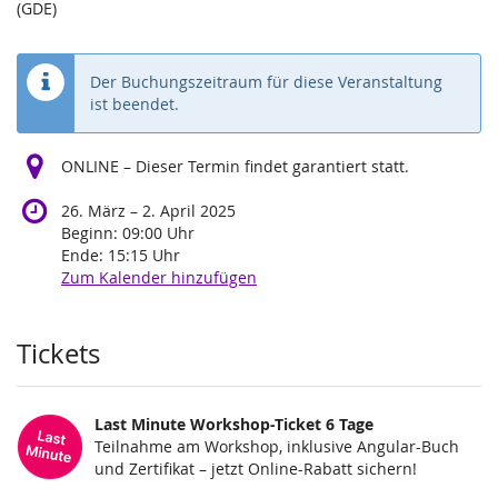
(GDE)
Der Buchungszeitraum für diese Veranstaltung
ist beendet.
ONLINE – Dieser Termin findet garantiert statt.
bis
26. März
–
2. April 2025
Beginn:
09:00
Uhr
Ende:
15:15
Uhr
Zum Kalender hinzufügen
Produkte
Tickets
Last Minute Workshop-Ticket 6 Tage
Teilnahme am Workshop, inklusive Angular-Buch
und Zertifikat – jetzt Online-Rabatt sichern!