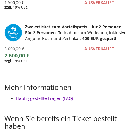
1.500,00 €
AUSVERKAUFT
zzgl.
19% USt.
Zweierticket zum Vorteilspreis – für 2 Personen
Für 2 Personen
: Teilnahme am Workshop, inklusive
Angular-Buch und Zertifikat.
400 EUR gespart!
Ursprünglicher
3.000,00 €
AUSVERKAUFT
Preis:
Neuer
2.600,00 €
zzgl.
19% USt.
Preis:
Mehr Informationen
Häufig gestellte Fragen (FAQ)
Wenn Sie bereits ein Ticket bestellt
haben