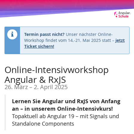
Zum
Haupt-
Inhalt
springen
Termin passt nicht?
Unser nächster Online-
Workshop findet vom 14.-21. Mai 2025 statt –
jetzt
Ticket sichern!
Online-Intensivworkshop
Angular & RxJS
bis
26. März
–
2. April 2025
Lernen Sie Angular und RxJS von Anfang
an – in unserem Online-Intensivkurs!
Topaktuell ab Angular 19 – mit Signals und
Standalone Components