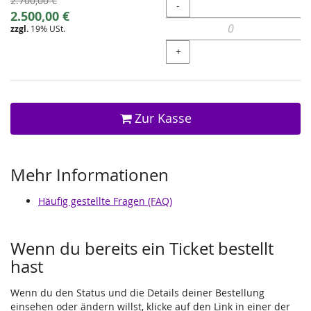
2.700,00 €
Menge
-
Preis:
Neuer
2.500,00 €
zzgl.
19% USt.
Preis:
+
Zur Kasse
Mehr Informationen
Häufig gestellte Fragen (FAQ)
Wenn du bereits ein Ticket bestellt
hast
Wenn du den Status und die Details deiner Bestellung
einsehen oder ändern willst, klicke auf den Link in einer der