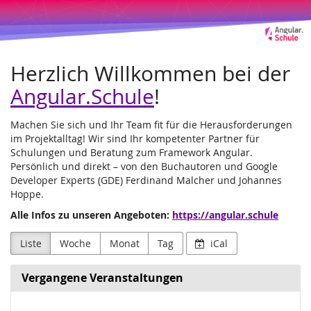
Angular.Schule
Zum
Haupt-
Leipzig
Inhalt
springen
und
Herzlich Willkommen bei der
Online
Angular.Schule
!
Machen Sie sich und Ihr Team fit für die Herausforderungen
im Projektalltag! Wir sind Ihr kompetenter Partner für
Schulungen und Beratung zum Framework Angular.
Persönlich und direkt – von den Buchautoren und Google
Developer Experts (GDE) Ferdinand Malcher und Johannes
Hoppe.
Alle Infos zu unseren Angeboten:
https://angular.schule
Liste
Woche
Monat
Tag
iCal
Vergangene Veranstaltungen